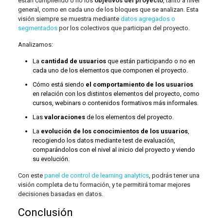
están cumpliendo o no los
objetivos del proyecto
, tanto a nivel
general, como en cada uno de los bloques que se analizan. Esta
visión siempre se muestra mediante
datos agregados o
segmentados
por los colectivos que participan del proyecto.
Analizamos:
La
cantidad de usuarios
que están participando o no en
cada uno de los elementos que componen el proyecto.
Cómo está siendo
el comportamiento de los usuarios
en relación con los distintos elementos del proyecto, como
cursos, webinars o contenidos formativos más informales.
Las
valoraciones
de los elementos del proyecto.
La
evolución de los conocimientos de los usuarios
,
recogiendo los datos mediante test de evaluación,
comparándolos con el nivel al inicio del proyecto y viendo
su evolución.
Con este
panel de control de learning analytics
, podrás tener una
visión completa de tu formación, y te permitirá tomar mejores
decisiones basadas en datos.
Conclusión