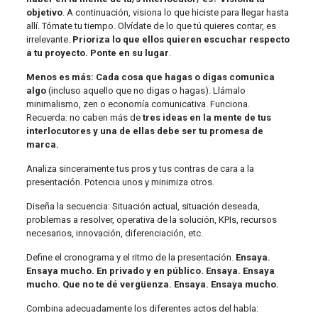
objetivo
. A continuación, visiona lo que hiciste para llegar hasta
allí. Tómate tu tiempo. Olvídate de lo que tú quieres contar, es
irrelevante.
Prioriza lo que ellos quieren escuchar respecto
a tu proyecto. Ponte en su lugar
.
Menos es más: Cada cosa que hagas o digas comunica
algo
(incluso aquello que no digas o hagas). Llámalo
minimalismo, zen o economía comunicativa. Funciona.
Recuerda: no caben más de
tres ideas en la mente de tus
interlocutores y una de ellas debe ser tu promesa de
marca.
Analiza sinceramente tus pros y tus contras de cara a la
presentación. Potencia unos y minimiza otros.
Diseña la secuencia: Situación actual, situación deseada,
problemas a resolver, operativa de la solución, KPIs, recursos
necesarios, innovación, diferenciación, etc.
Define el cronograma y el ritmo de la presentación.
Ensaya.
Ensaya mucho. En privado y en público. Ensaya. Ensaya
mucho. Que no te dé vergüenza. Ensaya. Ensaya mucho.
Combina adecuadamente los diferentes actos del habla: