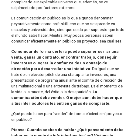
complicado e inexplicable universo que, además, se ve
salpimentado por factores externos.
La comunicación en público es lo que algunos denominan
peyorativamente como soft skill, eso que no se aprende en
escuelas y universidades, sino que se da por supuesto que todo
el mundo sabe hacer. Mentira. Muy pocas personas saben
comunicar eficientemente en público su proyecto, sea cual sea.
Comunicar de forma certera puede suponer cerrar una
venta, ganar un contrato, encontrar trabajo, conseguir
inversores o lograr la confianza de un consejo de
dirección para desarrollar una iniciativa
. Da igual que se
trate de un elevator pitch de una startup ante inversores, una
presentación de programa anual ante el comité de dirección de
una multinacional o una entrevista de trabajo. Es el momento de
la vida o la muerte, del éxito o la desaparición.
La
comunicación debe vender. O mejor aún: debe hacer que
a tus interlocutores les entren ganas de comprarte.
¿Qué puedo hacer para “vender” de forma eficiente mi proyecto
en público?
Piensa: Cuando acabes de hablar ¿Qué pensamiento debe
haber en la mente de tu/s interlocutor/ es? Visiona tu