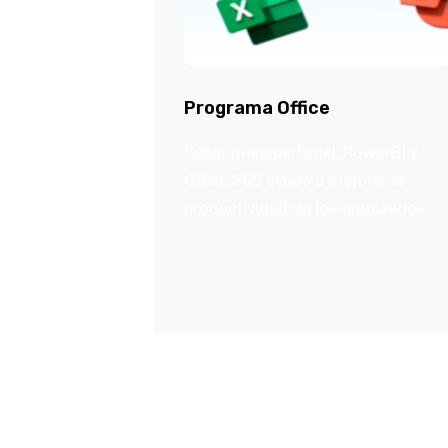
Programa Office
Saber manejar Excel, PowerBI y
Office 365 ayuda a mejorar la
productividad de los empleados.