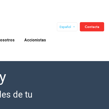
Contacta
Español
osotros
Accionistas
y
des de tu