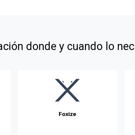
ción donde y cuando lo nec
Foxize
En nuestra plataforma FoxizeLab,