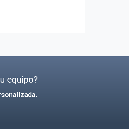
exclusiva para ti con nuestro LMS
Foxize Cloud.
tu equipo?
rsonalizada.