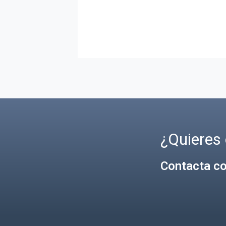
instalaciones, personalizado para
tu empresa y para tu equipo.
¿Quieres 
Contacta co