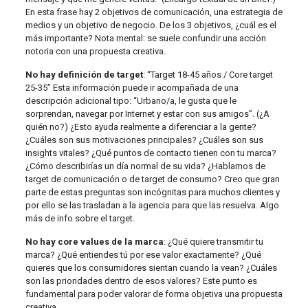
En esta frase hay 2 objetivos de comunicación, una estrategia de
medios y un objetivo de negocio. De los 3 objetivos, ¿cuál es el
más importante? Nota mental: se suele confundir una acción
notoria con una propuesta creativa.
No hay definición de target
: “Target 18-45 años / Core target
25-35” Esta información puede ir acompañada de una
descripción adicional tipo: “Urbano/a, le gusta que le
sorprendan, navegar por Internet y estar con sus amigos”. (¿A
quién no?) ¿Esto ayuda realmente a diferenciar a la gente?
¿Cuáles son sus motivaciones principales? ¿Cuáles son sus
insights vitales? ¿Qué puntos de contacto tienen con tu marca?
¿Cómo describirías un día normal de su vida? ¿Hablamos de
target de comunicación o de target de consumo? Creo que gran
parte de estas preguntas son incógnitas para muchos clientes y
por ello se las trasladan a la agencia para que las resuelva. Algo
más de info sobre el target.
No hay core values de la marca
: ¿Qué quiere transmitir tu
marca? ¿Qué entiendes tú por ese valor exactamente? ¿Qué
quieres que los consumidores sientan cuando la vean? ¿Cuáles
son las prioridades dentro de esos valores? Este punto es
fundamental para poder valorar de forma objetiva una propuesta
creativa.