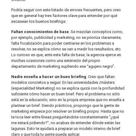
Podría seguir con este listado de errores frecuentes, pero creo
que en general hay tres factores clave para entender por qué
escasean los buenos briefings:
Faltan conocimientos de base
. Se mezclan conceptos como,
por ejemplo, publicidad y marketing, no se prioriza claramente,
falta focalización para poder centrarse en los problemas a
resolver, no se explica cómo se van a medir los resultados, etc.
Lo curioso es que, ante esta falta de base, la agencia ejerce en
muchas ocasiones como una extensión del propio
departamento de marketing supliendo ese “agujero negro”.
Nadie enseña a hacer un buen briefing
. Creo que faltan
modelos concretos a seguir. En las universidades /másters
(especialidad Marketing) no se explica quizá con la profundidad
suficiente cómo hacer un buen brief. Pero el problema no sólo
está en la educación, sino en la propia empresa que no enseña a
plantear un brief. Siendo prácticos, propongo que la gente de
marketing empiece por resolver un briefing propio. Hasta que no
te toca leer entre líneas preguntándote constantemente “¿qué
me estará pidiendo?”, no acabas de entender dónde están las
lagunas. Esto te ayudará a preparar un modelo interno de brief
claro y que toda tu gente pueda aplicar.