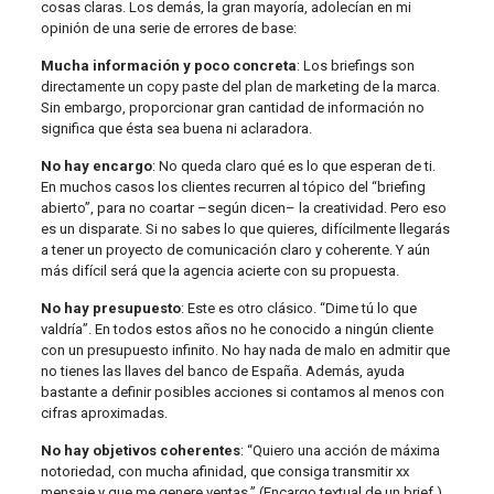
cosas claras. Los demás, la gran mayoría, adolecían en mi
opinión de una serie de errores de base:
Mucha información y poco concreta
: Los briefings son
directamente un copy paste del plan de marketing de la marca.
Sin embargo, proporcionar gran cantidad de información no
significa que ésta sea buena ni aclaradora.
No hay encargo
: No queda claro qué es lo que esperan de ti.
En muchos casos los clientes recurren al tópico del “briefing
abierto”, para no coartar –según dicen– la creatividad. Pero eso
es un disparate. Si no sabes lo que quieres, difícilmente llegarás
a tener un proyecto de comunicación claro y coherente. Y aún
más difícil será que la agencia acierte con su propuesta.
No hay presupuesto
: Este es otro clásico. “Dime tú lo que
valdría”. En todos estos años no he conocido a ningún cliente
con un presupuesto infinito. No hay nada de malo en admitir que
no tienes las llaves del banco de España. Además, ayuda
bastante a definir posibles acciones si contamos al menos con
cifras aproximadas.
No hay objetivos coherentes
: “Quiero una acción de máxima
notoriedad, con mucha afinidad, que consiga transmitir xx
mensaje y que me genere ventas.” (Encargo textual de un brief.)