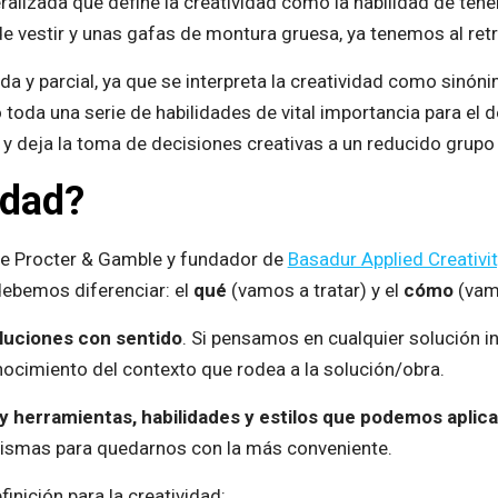
alizada que define la creatividad como la habilidad de tene
vestir y unas gafas de montura gruesa, ya tenemos al retra
da y parcial, ya que se interpreta la creatividad como sinó
 toda una serie de habilidades de vital importancia para el 
s y deja la toma de decisiones creativas a un reducido grupo
idad?
 de Procter & Gamble y fundador de
Basadur Applied Creativit
debemos diferenciar: el
qué
(vamos a tratar) y el
cómo
(vamo
luciones con sentido
. Si pensamos en cualquier solución in
ocimiento del contexto que rodea a la solución/obra.
y herramientas, habilidades y estilos que podemos aplica
 mismas para quedarnos con la más conveniente.
finición para la creatividad: