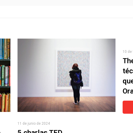
10 de 
The
téc
qu
Ora
11 de junio de 2024
e
5 charlas TED