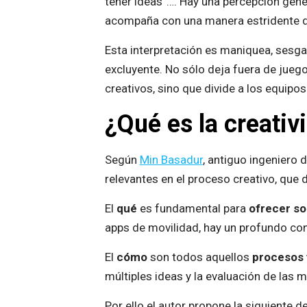
tener ideas”…. Hay una percepción gener
acompaña con una manera estridente de 
Esta interpretación es maniquea, sesga
excluyente. No sólo deja fuera de juego
creativos, sino que divide a los equipo
¿Qué es la creativ
Según
Min Basadur
, antiguo ingeniero
relevantes en el proceso creativo, que 
El
qué
es fundamental para
ofrecer so
apps de movilidad, hay un profundo con
El
cómo
son todos aquellos
procesos 
múltiples ideas y la evaluación de las
Por ello el autor propone la siguiente de