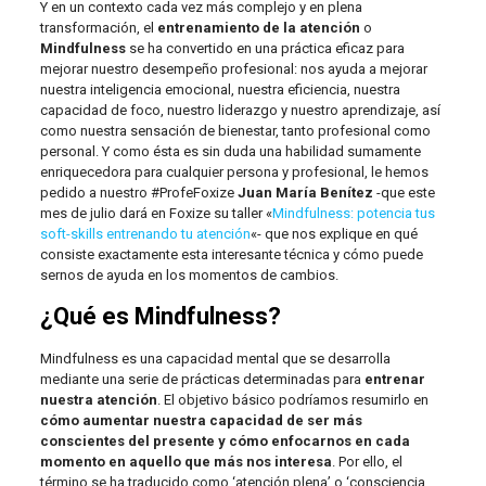
Y en un contexto cada vez más complejo y en plena
transformación, el
entrenamiento de la atención
o
Mindfulness
se ha convertido en una práctica eficaz para
mejorar nuestro desempeño profesional: nos ayuda a mejorar
nuestra inteligencia emocional, nuestra eficiencia, nuestra
capacidad de foco, nuestro liderazgo y nuestro aprendizaje, así
como nuestra sensación de bienestar, tanto profesional como
personal. Y como ésta es sin duda una habilidad sumamente
enriquecedora para cualquier persona y profesional, le hemos
pedido a nuestro #ProfeFoxize
Juan María Benítez
-que este
mes de julio dará en Foxize su taller «
Mindfulness: potencia tus
soft-skills entrenando tu atención
«- que nos explique en qué
consiste exactamente esta interesante técnica y cómo puede
sernos de ayuda en los momentos de cambios.
¿Qué es Mindfulness?
Mindfulness es una capacidad mental que se desarrolla
mediante una serie de prácticas determinadas para
entrenar
nuestra atención
. El objetivo básico podríamos resumirlo en
cómo aumentar nuestra capacidad de ser más
conscientes del presente y cómo enfocarnos en cada
momento en aquello que más nos interesa
. Por ello, el
término se ha traducido como ‘atención plena’ o ‘consciencia