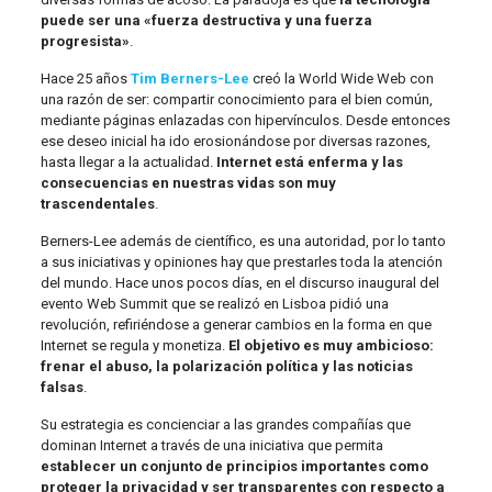
puede ser una «fuerza destructiva y una fuerza
progresista»
.
Hace 25 años
Tim Berners-Lee
creó la World Wide Web con
una razón de ser: compartir conocimiento para el bien común,
mediante páginas enlazadas con hipervínculos. Desde entonces
ese deseo inicial ha ido erosionándose por diversas razones,
hasta llegar a la actualidad.
Internet está enferma y las
consecuencias en nuestras vidas son muy
trascendentales
.
Berners-Lee además de científico, es una autoridad, por lo tanto
a sus iniciativas y opiniones hay que prestarles toda la atención
del mundo. Hace unos pocos días, en el discurso inaugural del
evento Web Summit que se realizó en Lisboa pidió una
revolución, refiriéndose a generar cambios en la forma en que
Internet se regula y monetiza.
El objetivo es muy ambicioso:
frenar el abuso, la polarización política y las noticias
falsas
.
Su estrategia es concienciar a las grandes compañías que
dominan Internet a través de una iniciativa que permita
establecer un conjunto de principios importantes como
proteger la privacidad y ser transparentes con respecto a