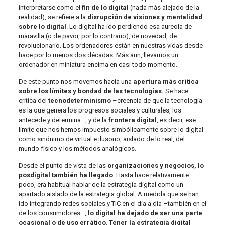
interpretarse como el
fin de lo digital
(nada más alejado de la
realidad), se refiere a la
disrupción de visiones y mentalidad
sobre lo digital
. Lo digital ha ido perdiendo esa aureola de
maravilla (o de pavor, por lo contrario), de novedad, de
revolucionario. Los ordenadores están en nuestras vidas desde
hace por lo menos dos décadas. Más aun, llevamos un
ordenador en miniatura encima en casi todo momento.
De este punto nos movemos hacia una
apertura más crítica
sobre los límites y bondad de las tecnologías.
Se hace
crítica del
tecnodeterminismo
–creencia de que la tecnología
es la que genera los progresos sociales y culturales, los
antecede y determina–, y de la
frontera digital
, es decir, ese
límite que nos hemos impuesto simbólicamente sobre lo digital
como sinónimo de virtual e ilusorio, aislado de lo real, del
mundo físico y los métodos analógicos.
Desde el punto de vista de las
organizaciones y negocios, lo
posdigital también ha llegado
. Hasta hace relativamente
poco, era habitual hablar de la estrategia digital como un
apartado aislado de la estrategia global. A medida que se han
ido integrando redes sociales y TIC en el día a día –también en el
de los consumidores–,
lo digital ha dejado de ser una parte
ocasional o de uso errático
.
Tener la estrategia digital