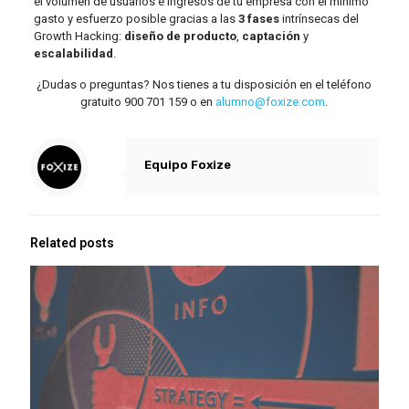
el volumen de usuarios e ingresos de tu empresa con el mínimo
gasto y esfuerzo posible gracias a las
3 fases
intrínsecas del
Growth Hacking:
diseño de producto
,
captación
y
escalabilidad
.
¿Dudas o preguntas? Nos tienes a tu disposición en el teléfono
gratuito 900 701 159 o en
alumno@foxize.com
.
Equipo Foxize
Related posts