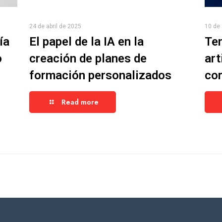
24 de abril de 2025
10 de 
ía
El papel de la IA en la
Ten
o
creación de planes de
art
formación personalizados
cor
Read more