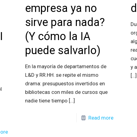
empresa ya no
d
sirve para nada?
Du
or
I
(Y cómo la IA
al
puede salvarlo)
re
cu
En la mayoría de departamentos de
y 
L&D y RR.HH. se repite el mismo
[…]
drama: presupuestos invertidos en
l
bibliotecas con miles de cursos que
nadie tiene tiempo
[…]
Read more
ore