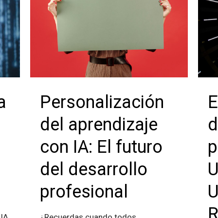
a
Personalización
E
del aprendizaje
d
con IA: El futuro
p
del desarrollo
U
profesional
U
R
 IA
¿Recuerdas cuando todos