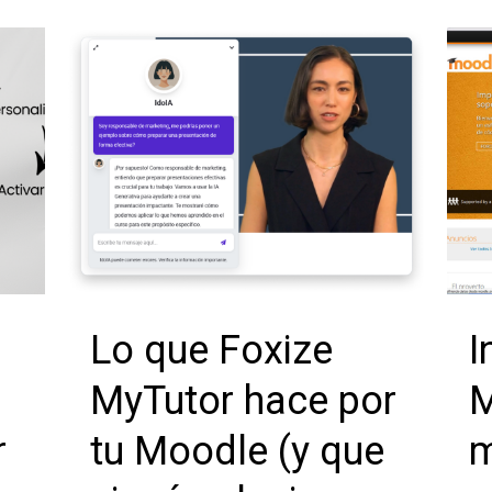
Lo que Foxize
I
MyTutor hace por
M
r
tu Moodle (y que
m