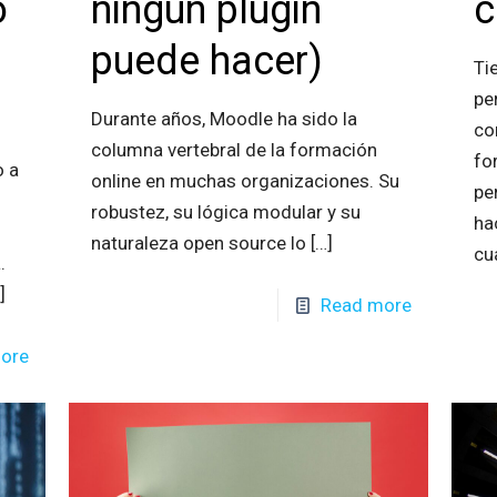
o
ningún plugin
c
puede hacer)
Ti
pe
Durante años, Moodle ha sido la
co
columna vertebral de la formación
fo
o a
online en muchas organizaciones. Su
pe
robustez, su lógica modular y su
ha
naturaleza open source lo
[…]
cu
.
]
Read more
ore