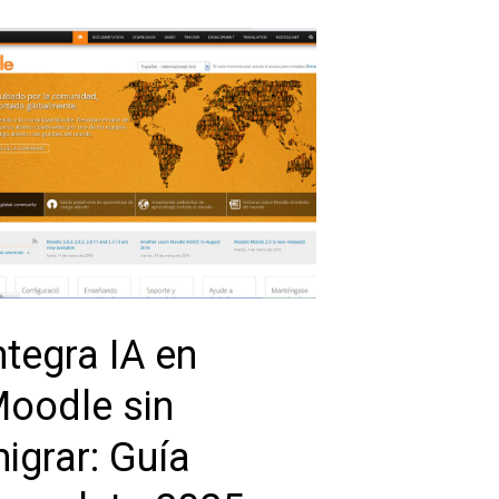
ntegra IA en
oodle sin
igrar: Guía