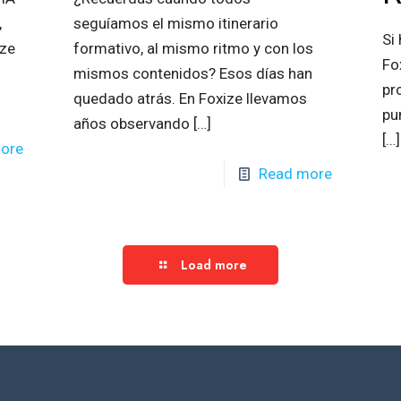
,
seguíamos el mismo itinerario
Si
ize
formativo, al mismo ritmo y con los
Fo
mismos contenidos? Esos días han
pr
quedado atrás. En Foxize llevamos
pu
años observando
[…]
[…]
ore
Read more
Load more