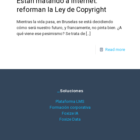
Están matando a Internet:
reforman la Ley de Copyright
Mientras la vida pasa, en Bruselas se está decidiendo
cómo será nuestro futuro, y francamente, no pinta bien. ¿A
qué viene ese pesimismo? Se trata de
[…]
Read more
_
Soluciones
Plataforma LMS
Formación corporativa
Foxize IA
Foxize Data