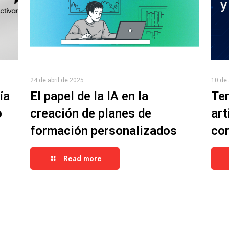
24 de abril de 2025
10 de 
ía
El papel de la IA en la
Ten
o
creación de planes de
art
formación personalizados
cor
Read more