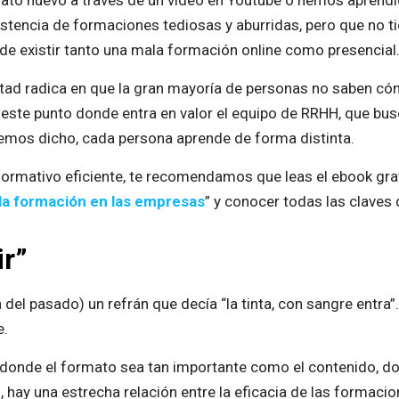
ato nuevo a través de un vídeo en Youtube o hemos aprend
xistencia de formaciones tediosas y aburridas, pero que no t
ede existir tanto una mala formación online como presencial
ultad radica en que la gran mayoría de personas no saben có
este punto donde entra en valor el equipo de RRHH, que bus
hemos dicho, cada persona aprende de forma distinta.
formativo eficiente, te recomendamos que leas el ebook grat
la formación en las empresas
” y conocer todas las claves 
ir”
del pasado) un refrán que decía “la tinta, con sangre entra”
e.
 donde el formato sea tan importante como el contenido, do
 hay una estrecha relación entre la eficacia de las formaci