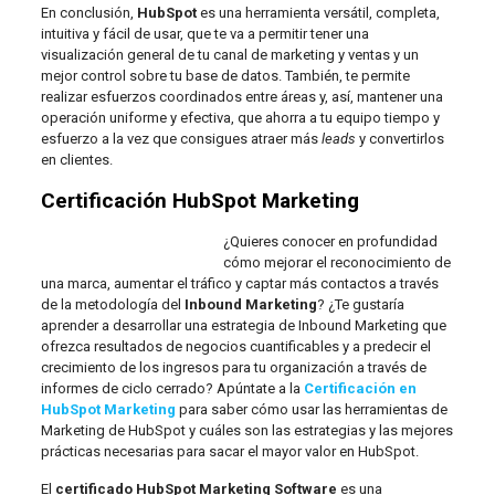
En conclusión,
HubSpot
es una herramienta versátil, completa,
intuitiva y fácil de usar, que te va a permitir tener una
visualización general de tu canal de marketing y ventas y un
mejor control sobre tu base de datos. También, te permite
realizar esfuerzos coordinados entre áreas y, así, mantener una
operación uniforme y efectiva, que ahorra a tu equipo tiempo y
esfuerzo a la vez que consigues atraer más
leads
y convertirlos
en clientes.
Certificación HubSpot Marketing
¿Quieres conocer en profundidad
cómo mejorar el reconocimiento de
una marca, aumentar el tráfico y captar más contactos a través
de la metodología del
Inbound Marketing
? ¿Te gustaría
aprender a desarrollar una estrategia de Inbound Marketing que
ofrezca resultados de negocios cuantificables y a predecir el
crecimiento de los ingresos para tu organización a través de
informes de ciclo cerrado? Apúntate a la
Certificación en
HubSpot Marketing
para saber cómo usar las herramientas de
Marketing de HubSpot y cuáles son las estrategias y las mejores
prácticas necesarias para sacar el mayor valor en HubSpot.
El
certificado HubSpot Marketing Software
es una