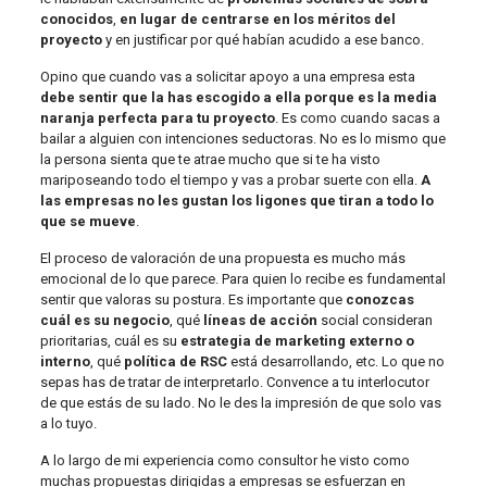
conocidos
,
en lugar de centrarse en los méritos del
proyecto
y en justificar por qué habían acudido a ese banco.
Opino que cuando vas a solicitar apoyo a una empresa esta
debe sentir que la has escogido a ella porque es la media
naranja perfecta para tu proyecto
. Es como cuando sacas a
bailar a alguien con intenciones seductoras. No es lo mismo que
la persona sienta que te atrae mucho que si te ha visto
mariposeando todo el tiempo y vas a probar suerte con ella.
A
las empresas no les gustan los ligones que tiran a todo lo
que se mueve
.
El proceso de valoración de una propuesta es mucho más
emocional de lo que parece. Para quien lo recibe es fundamental
sentir que valoras su postura. Es importante que
conozcas
cuál es su negocio
, qué
líneas de acción
social consideran
prioritarias, cuál es su
estrategia de marketing externo o
interno
, qué
política de RSC
está desarrollando, etc. Lo que no
sepas has de tratar de interpretarlo. Convence a tu interlocutor
de que estás de su lado. No le des la impresión de que solo vas
a lo tuyo.
A lo largo de mi experiencia como consultor he visto como
muchas propuestas dirigidas a empresas se esfuerzan en