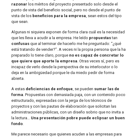
razonar
los méritos del proyecto presentado solo desde el
punto de vista del beneficio social, pero no desde el punto de
vista de los
beneficios para la empresa
, sean estos del tipo
que sean.
Algunas ni siquiera exponen de forma clara cuál es la necesidad
que les lleva a acudir a la empresa. He leído
propuestas
tan
confusas
que al terminar de hacerlo me he preguntado: “¿qué
está tratando de vender?”. A veces ni la propia persona que la ha
preparado lo tiene claro, porque
no es capaz de concretar lo
que quiere que aporte la empresa
. Otras veces sí, pero es
incapaz de verlo desde la perspectiva de su interlocutor o lo
deja en la ambigüedad porque le da miedo pedir de forma
abierta.
A estas
deficiencias de enfoque
, se pueden
sumar las de
forma
. Propuestas con demasiada paja, con un contenido poco
estructurado, expresadas con la jerga de los técnicos de
proyectos y con las pautas de elaboración que solicitan las
administraciones públicas, con un diseño sobrio que no invita a
la lectura…
Una presentación pobre puede eclipsar un buen
fondo
.
Me parece necesario que quienes acuden a las empresas para