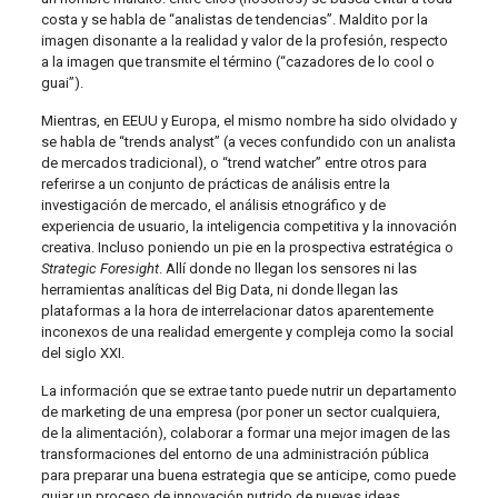
costa y se habla de “analistas de tendencias”. Maldito por la
imagen disonante a la realidad y valor de la profesión, respecto
a la imagen que transmite el término (“cazadores de lo cool o
guai”).
Mientras, en EEUU y Europa, el mismo nombre ha sido olvidado y
se habla de “trends analyst” (a veces confundido con un analista
de mercados tradicional), o “trend watcher” entre otros para
referirse a un conjunto de prácticas de análisis entre la
investigación de mercado, el análisis etnográfico y de
experiencia de usuario, la inteligencia competitiva y la innovación
creativa. Incluso poniendo un pie en la prospectiva estratégica o
Strategic Foresight
. Allí donde no llegan los sensores ni las
herramientas analíticas del Big Data, ni donde llegan las
plataformas a la hora de interrelacionar datos aparentemente
inconexos de una realidad emergente y compleja como la social
del siglo XXI.
La información que se extrae tanto puede nutrir un departamento
de marketing de una empresa (por poner un sector cualquiera,
de la alimentación), colaborar a formar una mejor imagen de las
transformaciones del entorno de una administración pública
para preparar una buena estrategia que se anticipe, como puede
guiar un proceso de innovación nutrido de nuevas ideas.