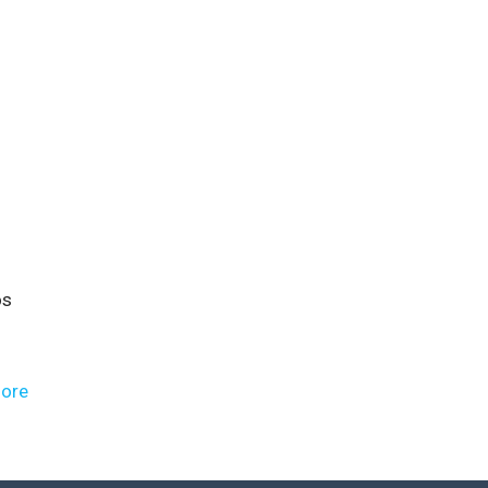
l
os
ore