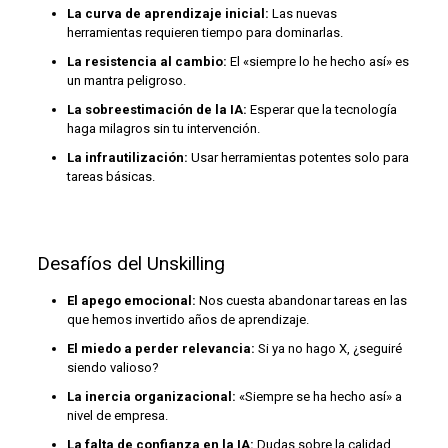
La curva de aprendizaje inicial:
Las nuevas
herramientas requieren tiempo para dominarlas.
La resistencia al cambio:
El «siempre lo he hecho así» es
un mantra peligroso.
La sobreestimación de la IA:
Esperar que la tecnología
haga milagros sin tu intervención.
La infrautilización:
Usar herramientas potentes solo para
tareas básicas.
Desafíos del Unskilling
El apego emocional:
Nos cuesta abandonar tareas en las
que hemos invertido años de aprendizaje.
El miedo a perder relevancia:
Si ya no hago X, ¿seguiré
siendo valioso?
La inercia organizacional:
«Siempre se ha hecho así» a
nivel de empresa.
La falta de confianza en la IA:
Dudas sobre la calidad