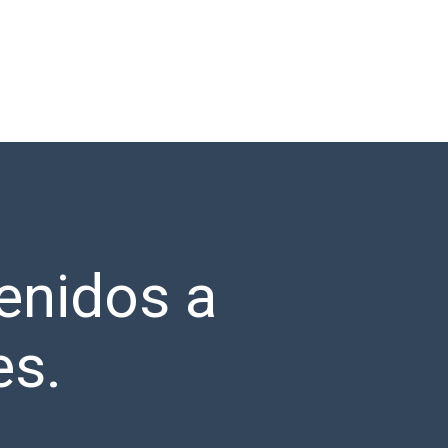
enidos a
es.