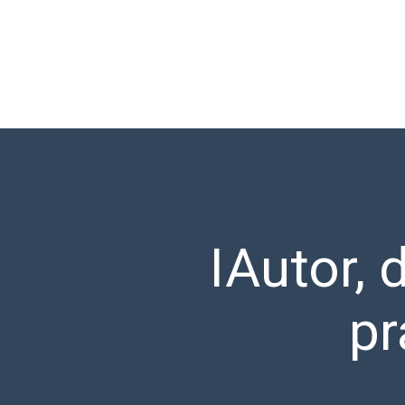
IAutor,
pr