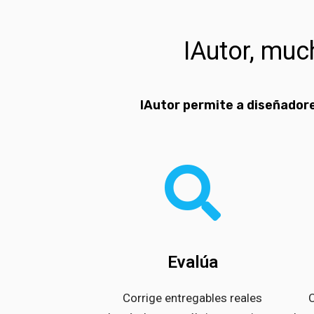
IAutor, mu
IAutor permite a diseñadore
Evalúa
Corrige entregables reales
C