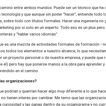
o camino entre ambos mundos. Puede ser un técnico que ha d
a tecnología y que aunque sin poder “hacer”, entiende todo l
, sobre todo con títulos formales. Hacer una ingeniería no g
rketing por sí solo en un experto. Todo eso es un plus pero l
onteras y “hablar varios idiomas”.
que es una mezcla de actividades formales de formación –
 todos los elementos a nuestro alcance, lo que necesitam
 un proyecto personal o de nuestra empresa, y puede que re
e él) pero hay que ponerse manos a la obra para aprender y 
prendido en el camino.
las organizaciones?
e podrían y querrían hacer algo muy diferente a lo que hac
 no tienen interés por cambiar. Me temo que las organizaci
 curiosidad y las ganas dentro de su organigrama y no curr