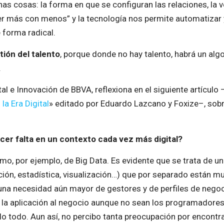
s cosas: la forma en que se configuran las relaciones, la ve
acer más con menos” y la tecnología nos permite automatiza
 forma radical.
tión del talento
, porque donde no hay talento, habrá un al
.
ital e Innovación de BBVA, reflexiona en el siguiente artícul
la Era Digital
» editado por Eduardo Lazcano y Foxize–, sobre
cer falta en un contexto cada vez más digital?
o, por ejemplo, de Big Data. Es evidente que se trata de un 
ón, estadística, visualización…) que por separado están mu
na necesidad aún mayor de gestores y de perfiles de negoci
n la aplicación al negocio aunque no sean los programador
 todo. Aun así, no percibo tanta preocupación por encontrar