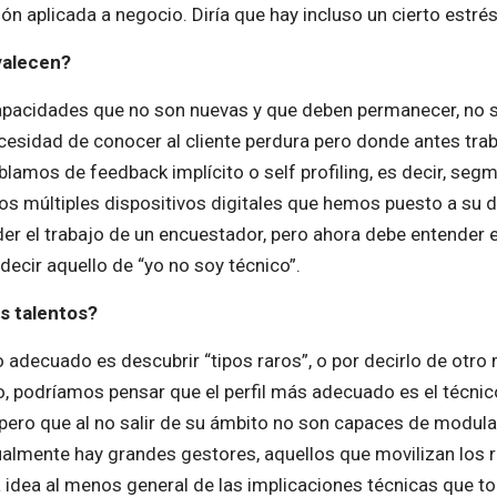
ión aplicada a negocio. Diría que hay incluso un cierto estrés
valecen?
apacidades que no son nuevas y que deben permanecer, no s
cesidad de conocer al cliente perdura pero donde antes tr
blamos de feedback implícito o self profiling, es decir, seg
los múltiples dispositivos digitales que hemos puesto a su d
nder el trabajo de un encuestador, pero ahora debe entender 
decir aquello de “yo no soy técnico”.
s talentos?
 adecuado es descubrir “tipos raros”, o por decirlo de otro 
, podríamos pensar que el perfil más adecuado es el técnico
ero que al no salir de su ámbito no son capaces de modular 
gualmente hay grandes gestores, aquellos que movilizan los
 idea al menos general de las implicaciones técnicas que to