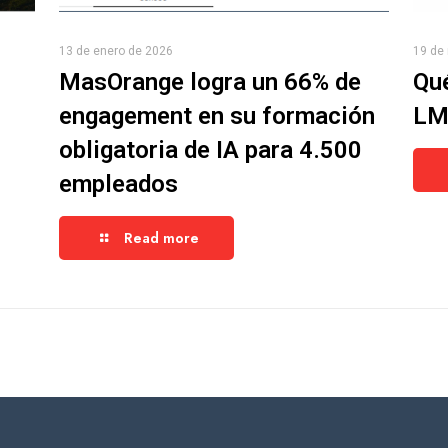
13 de enero de 2026
19 de
MasOrange logra un 66% de
Qué
engagement en su formación
LMS
obligatoria de IA para 4.500
empleados
Read more