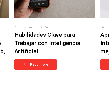
2 de septiembre de 2024
16 de 
Habilidades Clave para
Apr
e
Trabajar con Inteligencia
Int
b,
Artificial
mej
r
Read more