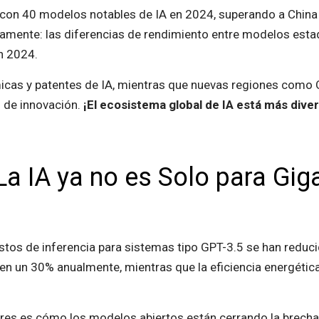
on 40 modelos notables de IA en 2024, superando a China (
damente: las diferencias de rendimiento entre modelos est
n 2024.
cas y patentes de IA, mientras que nuevas regiones como O
 de innovación.
¡El ecosistema global de IA está más dive
a IA ya no es Solo para Gig
costos de inferencia para sistemas tipo GPT-3.5 se han redu
uyen un 30% anualmente, mientras que la eficiencia energé
es es cómo los modelos abiertos están cerrando la brecha