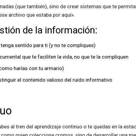
enadas (que también), sino de crear sistemas que te permita
ese archivo que estaba por aquí».
tión de la información:
tenga sentido para ti (y no te compliques)
mental que te faciliten la vida, no que te la compliquen
(como harías con tu armario)
stinguir el contenido valioso del ruido informativo
nuo
subes al tren del aprendizaje continuo o te quedas en la esta
s como quien colecciona cromos, sino de desarrollar una men