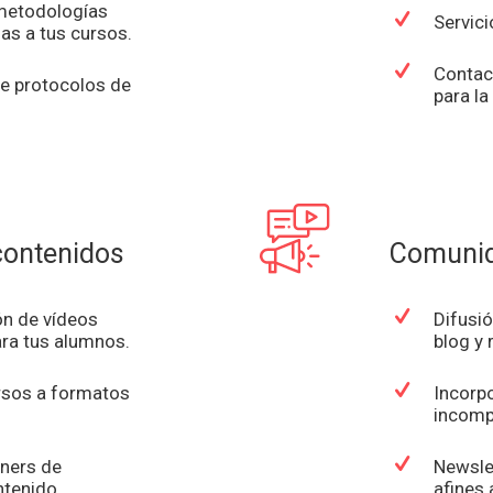
 metodologías
Servici
as a tus cursos.
Contac
e protocolos de
para la
contenidos
Comunid
ón de vídeos
Difusió
ra tus alumnos.
blog y 
rsos a formatos
Incorp
incomp
tners de
Newsle
ntenido.
afines