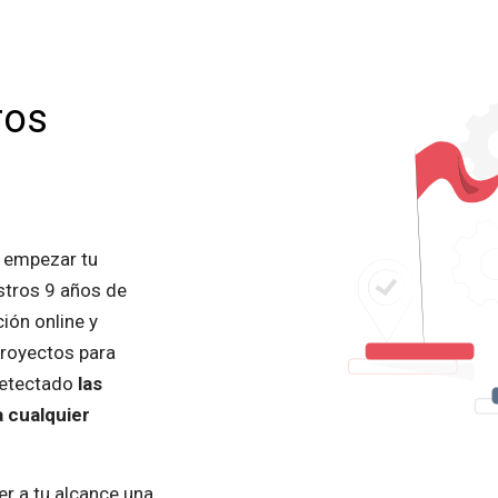
ros
l empezar tu
stros 9 años de
ión online y
proyectos para
detectado
las
 cualquier
r a tu alcance una