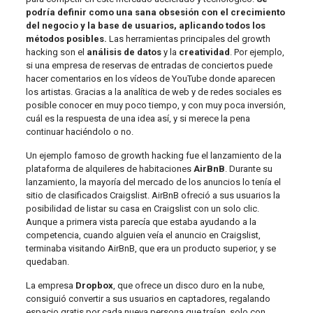
podría definir como una sana obsesión con el crecimiento
del negocio y la base de usuarios, aplicando todos los
métodos posibles.
Las herramientas principales del growth
hacking son el
análisis de datos
y la
creatividad
. Por ejemplo,
si una empresa de reservas de entradas de conciertos puede
hacer comentarios en los vídeos de YouTube donde aparecen
los artistas. Gracias a la analítica de web y de redes sociales es
posible conocer en muy poco tiempo, y con muy poca inversión,
cuál es la respuesta de una idea así, y si merece la pena
continuar haciéndolo o no.
Un ejemplo famoso de growth hacking fue el lanzamiento de la
plataforma de alquileres de habitaciones
AirBnB
. Durante su
lanzamiento, la mayoría del mercado de los anuncios lo tenía el
sitio de clasificados Craigslist. AirBnB ofreció a sus usuarios la
posibilidad de listar su casa en Craigslist con un solo clic.
Aunque a primera vista parecía que estaba ayudando a la
competencia, cuando alguien veía el anuncio en Craigslist,
terminaba visitando AirBnB, que era un producto superior, y se
quedaban.
La empresa
Dropbox
, que ofrece un disco duro en la nube,
consiguió convertir a sus usuarios en captadores, regalando
espacio gratis por cada nueva persona que traían, solo con