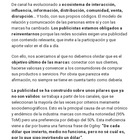
De canal ha evolucionado a
ecosistema de interacción,
influencia, información, distribución, comunidad, venta,
disrupción…
Y todo, con sus propios códigos. El modelo de
relación y comunicación de las personas entre sí y con las
marcas ha cambiado.
Los publicistas estamos obligados a
reinventarnos
porque las redes sociales exigen una publicidad
con contenido relevante, que invite a la participación y que
aporte valor en el día a día.
Con ello, nos acercamos al que no debemos olvidar que es el
objetivo último de las marca
s: conectar con sus clientes,
hacerse valiosas y convencer a los consumidores de comprar
sus productos o servicios. Por obvia que parezca esta
afirmación, no siempre se tiene en cuenta tanto como debería.
La publicidad se ha construido sobre unos pilares que ya
no son válidos
: se trabaja a partir de los canales, que se
seleccionan la mayoría de las veces por criterios meramente
sociodemográficos. Esto es la principal causa de un mal crónico
y endémico de la industria: marcas con mucha notoriedad (95%
ToM) pero una preferencia por debajo del 50%. Esta ineficiencia
viene a dar por buena una famosa frase de Ogilvy:
“De cada
dólar que invierto, medio no funciona, pero no sé cuál es,
por lo que sigo invirtiendo un dólar”.