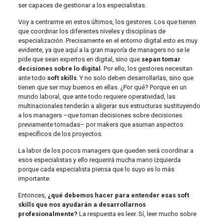
ser capaces de gestionar a los especialistas.
Voy a centrarme en estos últimos, los gestores. Los que tienen
que coordinar los diferentes niveles y disciplinas de
especialización. Precisamente en el entorno digital esto es muy
evidente, ya que aquí a la gran mayoría de managers no se le
pide que sean expertos en digital, sino que
sepan tomar
decisiones sobre lo digital
. Por ello, los gestores necesitan
ante todo
soft skills
. Y no solo deben desarrollarlas, sino que
tienen que ser muy buenos en ellas. ¿Por qué? Porque en un
mundo laboral, que ante todo requiere operatividad, las
multinacionales tenderán a aligerar sus estructuras sustituyendo
a los managers –que toman decisiones sobre decisiones
previamente tomadas– por makers que asuman aspectos
específicos de los proyectos.
La labor de los pocos managers que queden será coordinar a
esos especialistas y ello requerirá mucha mano izquierda
porque cada especialista piensa que lo suyo es lo más
importante.
Entonces,
¿qué debemos hacer para entender esas soft
skills que nos ayudarán a desarrollarnos
profesionalmente?
La respuesta es leer. Sí, leer mucho sobre