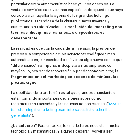
particular carrera armamentística hace ya unos decenios. La
venta de servicios cada vez más especializados puede que haya
servido para maquillar la agonía de los grandes holdings
publicitarios, sacándose de la chistera nuevos inventos y
aumentando su atomización.
La confusión del marketing con
técnicas, disciplinas, canales… o dispositivos, es
desesperante.
La realidad es que con la caída de la inversión, la presión de
precios y la competencia de los servicios tecnológicos más
automatizables, la necesidad por inventar algo nuevo con lo que
“diferenciarse” se impone. El despiste en las empresas es
mayúsculo, sea por desesperación o por desconocimiento;
la
fragmentación del marketing en decenas de minúsculas
piezas, sigue
.
La debilidad de la profesión es tal que grandes anunciantes
están tomando importantes decisiones sobre cómo
reestructurar su actividad y las noticias no son buenas. (“
M&S is
transforming its marketing team into specialists rather than
generalists
”).
¿La solución?
Para empezar, los marketeros necesitan mucha
tecnología y matemáticas. Y algunos deberán “volver a ser”