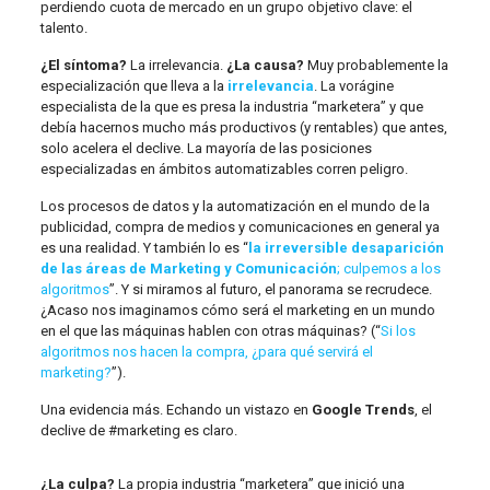
perdiendo cuota de mercado en un grupo objetivo clave: el
talento.
¿El síntoma?
La irrelevancia.
¿La causa?
Muy probablemente la
especialización que lleva a la
irrelevancia
. La vorágine
especialista de la que es presa la industria “marketera” y que
debía hacernos mucho más productivos (y rentables) que antes,
solo acelera el declive. La mayoría de las posiciones
especializadas en ámbitos automatizables corren peligro.
Los procesos de datos y la automatización en el mundo de la
publicidad, compra de medios y comunicaciones en general ya
es una realidad. Y también lo es “
la irreversible desaparición
de las áreas de Marketing y Comunicación
; culpemos a los
algoritmos
”. Y si miramos al futuro, el panorama se recrudece.
¿Acaso nos imaginamos cómo será el marketing en un mundo
en el que las máquinas hablen con otras máquinas? (“
Si los
algoritmos nos hacen la compra, ¿para qué servirá el
marketing?
”).
Una evidencia más. Echando un vistazo en
Google Trends
, el
declive de #marketing es claro.
¿La culpa?
La propia industria “marketera” que inició una