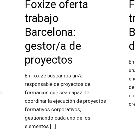
Foxize oferta
F
trabajo
t
Barcelona:
B
gestor/a de
d
proyectos
En
un
En Foxize buscamos un/a
en
responsable de proyectos de
de
b
formación que sea capaz de
co
coordinar la ejecución de proyectos
cr
formativos corporativos,
gestionando cada uno de los
elementos
[…]