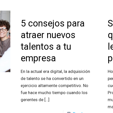
5 consejos para
S
atraer nuevos
q
talentos a tu
l
empresa
p
En la actual era digital, la adquisición
Ho
de talento se ha convertido en un
pe
ejercicio altamente competitivo. No
cu
fue hace mucho tiempo cuando los
Pr
gerentes de
[…]
mu
ma