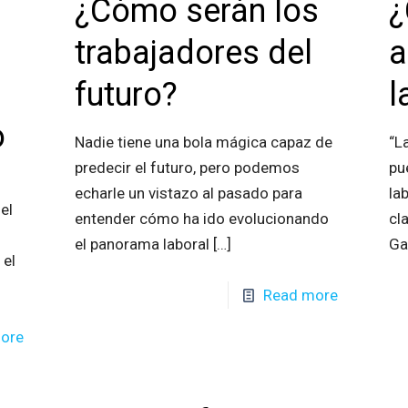
¿Cómo serán los
¿
trabajadores del
a
futuro?
l
o
Nadie tiene una bola mágica capaz de
“L
predecir el futuro, pero podemos
pu
echarle un vistazo al pasado para
la
el
entender cómo ha ido evolucionando
cl
el panorama laboral
[…]
Ga
 el
Read more
ore