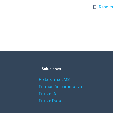
Read m
_
Soluciones
Plataforma LMS
Formación corporativa
Foxize IA
Foxize Data