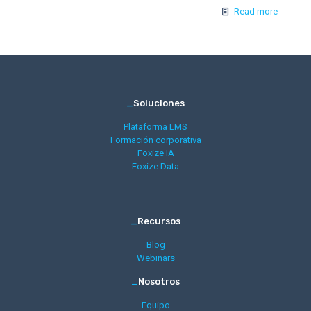
Read more
_
Soluciones
Plataforma LMS
Formación corporativa
Foxize IA
Foxize Data
_
Recursos
Blog
Webinars
_
Nosotros
Equipo