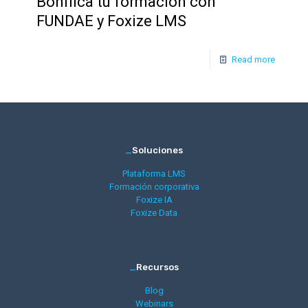
Bonifica tu formación con
FUNDAE y Foxize LMS
Read more
_
Soluciones
Plataforma LMS
Formación corporativa
Foxize IA
Foxize Data
_
Recursos
Blog
Webinars