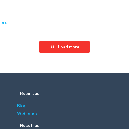
ore
Load more
_
Recursos
Blog
Webinars
_
Nosotros