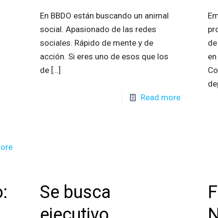
En BBDO están buscando un animal
Em
social. Apasionado de las redes
pr
sociales. Rápido de mente y de
de
l
acción. Si eres uno de esos que los
en
de
[…]
Co
de
Read more
ore
:
Se busca
F
ejecutivo
N