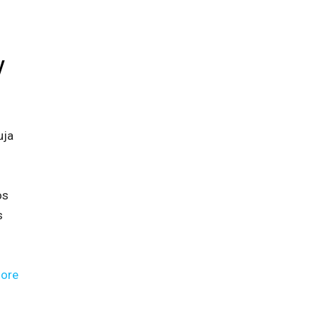
y
uja
os
s
ore