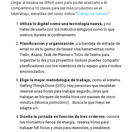
Llegar al nirvana es difícil, pero para poder acercarte a él,
compartimos 10 claves para ser más productivo en el
teletrabajo, extraídas del curso online “
Trabajo en remoto
”:
Utiliza lo digital como una tecnología nueva,
y no
trates de usarla con los métodos antiguos como lo que
vivimos durante el confinamiento.
Planificación y organización
. ¡La bandeja de entrada de
email no es tu gestor de tareas! Usa herramientas como
Trello, Asana, Task de Planner o ToDo de Teams para
organizar tu día y tus proyectos. Incluso puedes compartir
planificadoras con los miembros de tu equipo para ir todos
sincronizados.
Elige la mejor metodología de trabajo,
como el sistema
Getting Things Done (GTD). Hay personas que necesitan
reservar unas horas para trabajar seguido, otras que
trabajan en bloques de media hora con pausas de cinco
minutos (técnica pomodoro)… Busca la que mejor se
adapte a ti.
Diseña tu jornada en función de tres criterios
: conoce
tus momentos llenos de energía, reserva horas para
trabajar full focus y otras para reuniones, y establece