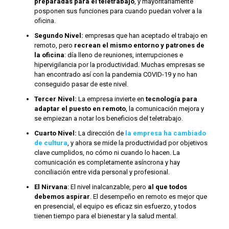
preparadas para el teletrabajo
, y mayoritariamente
posponen sus funciones para cuando puedan volver a la
oficina.
Segundo Nivel:
empresas que han aceptado el trabajo en
remoto, pero
recrean el mismo entorno y patrones de
la oficina
: día lleno de reuniones, interrupciones e
hipervigilancia por la productividad. Muchas empresas se
han encontrado así con la pandemia COVID-19 y no han
conseguido pasar de este nivel.
Tercer Nivel:
La empresa invierte en
tecnología para
adaptar el puesto en remoto
, la comunicación mejora y
se empiezan a notar los beneficios del teletrabajo.
Cuarto Nivel:
La dirección de
la empresa ha cambiado
de cultura
, y ahora se mide la productividad por objetivos
clave cumplidos, no cómo ni cuando lo hacen. La
comunicación es completamente asíncrona y hay
conciliación entre vida personal y profesional.
El Nirvana
: El nivel inalcanzable, pero
al que todos
debemos aspirar
. El desempeño en remoto es mejor que
en presencial, el equipo es eficaz sin esfuerzo, y todos
tienen tiempo para el bienestar y la salud mental.