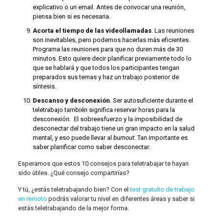
explicativo o un email. Antes de convocar una reunión,
piensa bien si es necesaria.
Acorta el tiempo de las videollamadas
. Las reuniones
son inevitables, pero podemos hacerlas más eficientes.
Programa las reuniones para que no duren más de 30
minutos. Esto quiere decir planificar previamente todo lo
que se hablará y que todos los participantes tengan
preparados sus temas y haz un trabajo posterior de
síntesis.
Descanso y desconexión
. Ser autosuficiente durante el
teletrabajo también significa reservar horas para la
desconexión. El sobreesfuerzo y la imposibilidad de
desconectar del trabajo tiene un gran impacto en la salud
mental, y eso puede llevar al
burnout
. Tan importante es
saber planificar como saber desconectar.
Esperamos que estos 10 consejos para teletrabajar te hayan
sido útiles. ¿Qué consejo compartirías?
Y tú, ¿estás teletrabajando bien? Con el
test gratuito de trabajo
en remoto
podrás valorar tu nivel en diferentes áreas y saber si
estás teletrabajando de la mejor forma.