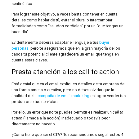
sentir único.
Para lograr este objetivo, a veces basta con tener en cuenta
detalles como hablar de tú, evitar el plural o intercambiar
formalidades como “saludos cordiales” por un “que tengas un
buen día”.
Evidentemente deberás adaptar el lenguaje a tus
buyer
personas
, pero te aseguramos que en la gran mayoría de los
casos tu potencial cliente agradecerá un email que tenga en
cuenta estas claves.
Presta atención a los call to action
Está genial que en el email expliques detalles de tu empresa de
una forma amena o creativa, pero no debes olvidar que la
finalidad de la
campaña de email marketing
es lograr vender tus
productos o tus servicios.
Por ello, un error que no te puedes permitir es realizar un
call to
action
(llamada a la acción) inadecuado o todavía peor,
directamente no hacerlo.
¿Cómo tiene que ser el CTA? Te recomendamos seguir estos 4