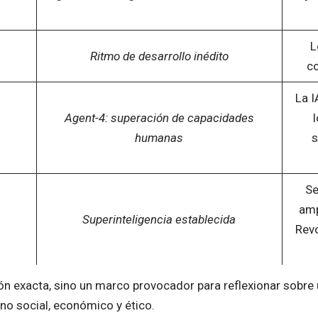
L
Ritmo de desarrollo inédito
co
La I
Agent-4: superación de capacidades
l
humanas
s
Se
amp
Superinteligencia establecida
Revo
ón exacta, sino un marco provocador para reflexionar sobre u
ino social, económico y ético.