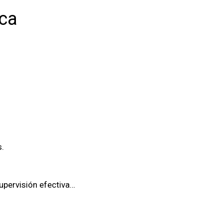
ica
.
upervisión efectiva…