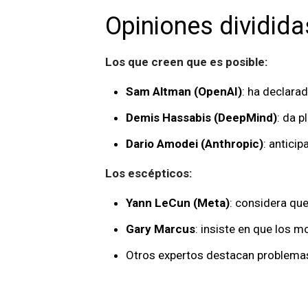
Opiniones dividid
Los que creen que es posible:
Sam Altman (OpenAI)
: ha declarad
Demis Hassabis (DeepMind)
: da p
Dario Amodei (Anthropic)
: antici
Los escépticos:
Yann LeCun (Meta)
: considera qu
Gary Marcus
: insiste en que los m
Otros expertos destacan problemas 