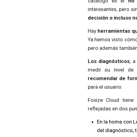
catálogo es el
no 
interesantes, pero si
decisión o incluso n
Hay
herramientas qu
Ya hemos visto cóm
pero además también 
Los diagnósticos
, a
medir su nivel de 
recomendar de for
para el usuario.
Foxize Cloud tiene
reflejadas en dos pu
En la home con L
del diagnóstico, 