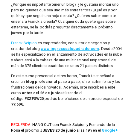
¿Por qué es importante tener un blog? ¿Te gustaría montar uno
pero no quieres que sea uno más entre tantos? ¿Qué es y por
qué hay que seguir una hoja de ruta? ¿Quieres saber cómo te
enseñará Franck a crearla? Cualquier duda que tengas sobre
este tema, se la podrás preguntar directamente el próximo
jueves por la tarde.
Franck Scipion
es emprendedor, consultor de negocios y
creador del blog
www.ingresosalcuadrado.com
.
Desde 2004
se ha especializado en el lanzamiento de actividades en la nube,
y ahora está a la cabeza de una multinacional unipersonal de
más de 375 clientes repartidos en unos 21 países distintos.
En este curso presencial de tres horas, Franck te enseñará a
crear un
blog profesional
paso a paso, sin el sufrimiento y las
frustraciones de los novatos. Además, si te inscribes a este
curso
antes del 26 de junio
utilizando el
código
FXZFSW20
podrás beneficiarse de un precio especial de
77.60€
.
RECUERDA
:
HANG OUT con Franck Scipion y Fernando de la
Rosa el próximo
JUEVES 20 de junio
a las 19h en el
Google+