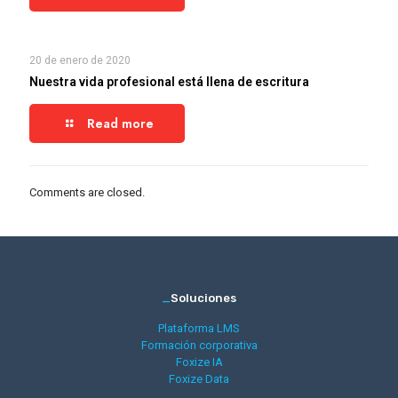
20 de enero de 2020
Nuestra vida profesional está llena de escritura
Read more
Comments are closed.
_
Soluciones
Plataforma LMS
Formación corporativa
Foxize IA
Foxize Data