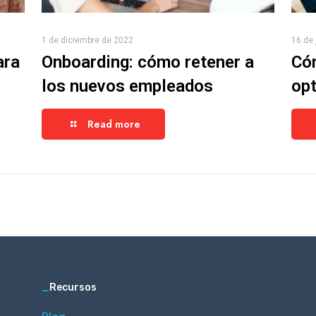
1 de diciembre de 2022
16 de 
ara
Onboarding: cómo retener a
Cóm
los nuevos empleados
opt
Read more
_
Recursos