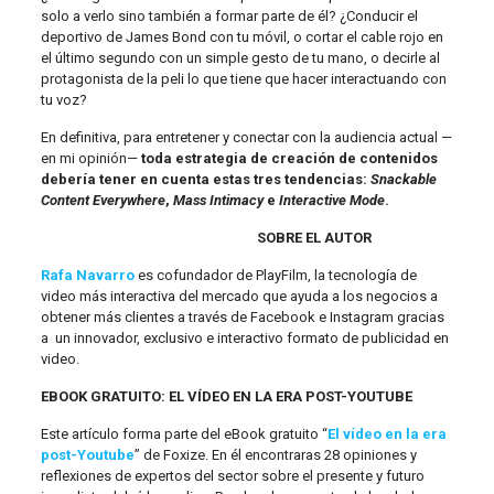
solo a verlo sino también a formar parte de él? ¿Conducir el
deportivo de James Bond con tu móvil, o cortar el cable rojo en
el último segundo con un simple gesto de tu mano, o decirle al
protagonista de la peli lo que tiene que hacer interactuando con
tu voz?
En definitiva, para entretener y conectar con la audiencia actual —
en mi opinión—
toda estrategia de creación de contenidos
debería tener en cuenta estas tres tendencias:
Snackable
Content Everywhere
,
Mass Intimacy
e
Interactive Mode
.
SOBRE EL AUTOR
Rafa Navarro
es cofundador de PlayFilm, la tecnología de
video más interactiva del mercado que ayuda a los negocios a
obtener más clientes a través de Facebook e Instagram gracias
a un innovador, exclusivo e interactivo formato de publicidad en
video.
EBOOK GRATUITO: EL VÍDEO EN LA ERA POST-YOUTUBE
Este artículo forma parte del eBook gratuito “
El vídeo en la era
post-Youtube
” de Foxize. En él encontraras 28 opiniones y
reflexiones de expertos del sector sobre el presente y futuro