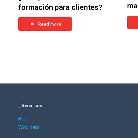
ma
formación para clientes?
Read more
_
Recursos
Blog
Webinars