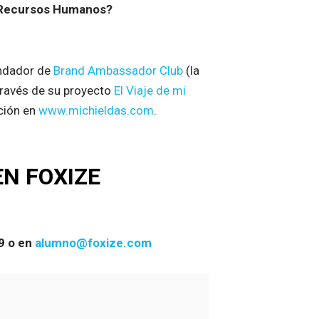
 y Recursos Humanos?
ndador de
Brand Ambassador Club
(la
través de su proyecto
El Viaje de mi
ación en
www.michieldas.com
.
N FOXIZE
59 o en
alumno@foxize.com