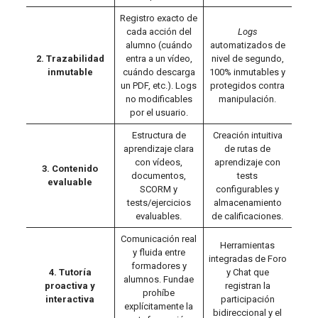
Registro exacto de
cada acción del
Logs
alumno (cuándo
automatizados de
2. Trazabilidad
entra a un vídeo,
nivel de segundo,
inmutable
cuándo descarga
100% inmutables y
un PDF, etc.). Logs
protegidos contra
no modificables
manipulación.
por el usuario.
Estructura de
Creación intuitiva
aprendizaje clara
de rutas de
con vídeos,
aprendizaje con
3. Contenido
documentos,
tests
evaluable
SCORM y
configurables y
tests/ejercicios
almacenamiento
evaluables.
de calificaciones.
Comunicación real
Herramientas
y fluida entre
integradas de Foro
formadores y
4. Tutoría
y Chat que
alumnos. Fundae
proactiva y
registran la
prohíbe
interactiva
participación
explícitamente la
bidireccional y el