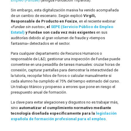
Empleo (Fundae)
(antigua Fundación Tripartita).
Sin embargo, esta digitalización masiva ha venido acompañada
de un cambio de escenario. Según explicó
Virgili,
Responsable de Producto en Foxize
, en el reciente webinar
«Fundae sin sustos»
,
el
SEPE (Servicio Público de Empleo
Estatal)
y Fundae son cada vez más exigentes
en sus
auditorías debido al gran volumen de fraude y «tiempos
fantasma» detectados en el sector.
Para cualquier departamento de Recursos Humanos o
responsable de L&D, gestionar una inspección de Fundae puede
convertirse en una pesadilla de tareas manuales: cruzar horas de
conexión, capturar pantallas para demostrar la interactividad de
la tutoría, recopilar hilos de foros o calcular manualmente si
cada alumno ha cumplido el 75% del tiempo estimado del curso.
Un trabajo titánico y propenso a errores que pone en riesgo el
presupuesto anual de formación.
La clave para evitar alegaciones y disgustos no es trabajar más,
sino
automatizar el cumplimiento normativo mediante
tecnología diseñada específicamente para la
legislación
española de formación profesional para el empleo
.