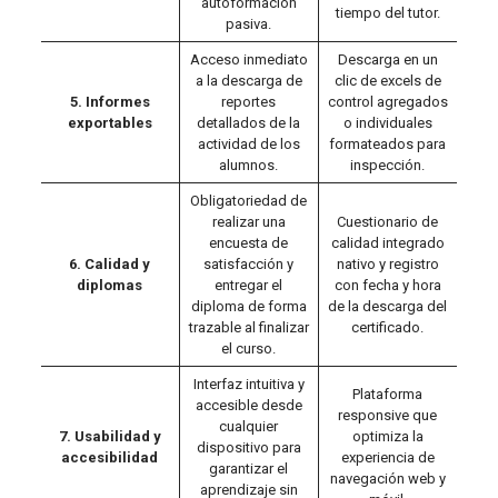
autoformación
tiempo del tutor.
pasiva.
Acceso inmediato
Descarga en un
a la descarga de
clic de excels de
5. Informes
reportes
control agregados
exportables
detallados de la
o individuales
actividad de los
formateados para
alumnos.
inspección.
Obligatoriedad de
realizar una
Cuestionario de
encuesta de
calidad integrado
6. Calidad y
satisfacción y
nativo y registro
diplomas
entregar el
con fecha y hora
diploma de forma
de la descarga del
trazable al finalizar
certificado.
el curso.
Interfaz intuitiva y
Plataforma
accesible desde
responsive que
cualquier
7. Usabilidad y
optimiza la
dispositivo para
accesibilidad
experiencia de
garantizar el
navegación web y
aprendizaje sin