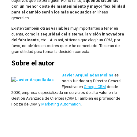
objetivos que se persiguen. Por lo tanto,
aquellos sistemas
con un menor coste de mantenimiento y mayor flexibilidad
para el cambio serán los más adecuados
en líneas
generales.
Existen también
otras
variables
muy importantes a tener en
cuenta, como la
seguridad del sistema
, la
visión innovadora
del fabricante
, etc… Aun así, si tienes que elegir un CRM, por
favor, no olvides estos tres que te he comentado. Te serán de
gran utilidad para tomar la decisión correcta.
Sobre el autor
Javier Arquelladas Molina
es
socio fundador y Director General
Ejecutivo en
Omega CRM
desde
2003, empresa especializada en servicios de alto valor en la
Gestión Avanzada de Clientes (CRM). También es profesor de
Foxize de CRM y
Marketing Automation
.