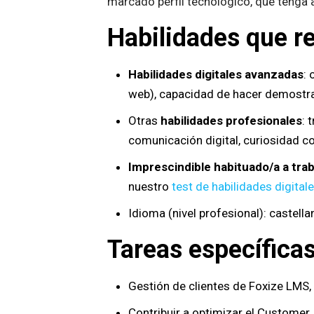
marcado perfil tecnológico, que tenga 
Habilidades que r
Habilidades digitales avanzadas
: 
web), capacidad de hacer demostrac
Otras
habilidades profesionales
: 
comunicación digital, curiosidad c
Imprescindible habituado/a a trab
nuestro
test de habilidades digital
Idioma (nivel profesional): castellan
Tareas específicas
Gestión de clientes de Foxize LMS,
Contribuir a optimizar el Customer