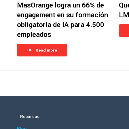
MasOrange logra un 66% de
Qué
engagement en su formación
LMS
obligatoria de IA para 4.500
empleados
Read more
_
Recursos
Blog