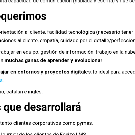
alta capacidad de comunicación (hablada y escrita) y que s
equerimos
orientación al cliente, facilidad tecnológica (necesario ten
iones al cliente, empatía, cuidado por el detalle/perfeccio
trabajar en equipo, gestión de información, trabajo en la nub
on
muchas ganas de aprender
y evolucionar
.
ajar en entornos y proyectos digitales
: lo ideal para acce
es
.
o, catalán e inglés.
 que desarrollará
 tanto clientes corporativos como pymes.
 Journey de los clientes de Foxize LMS.