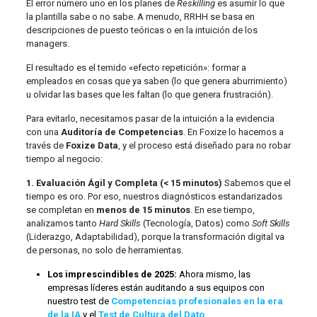
El error número uno en los planes de
Reskilling
es asumir lo que
la plantilla sabe o no sabe. A menudo, RRHH se basa en
descripciones de puesto teóricas o en la intuición de los
managers.
El resultado es el temido «efecto repetición»: formar a
empleados en cosas que ya saben (lo que genera aburrimiento)
u olvidar las bases que les faltan (lo que genera frustración).
Para evitarlo, necesitamos pasar de la intuición a la evidencia
con una
Auditoría de Competencias
. En Foxize lo hacemos a
través de
Foxize Data
, y el proceso está diseñado para no robar
tiempo al negocio:
1. Evaluación Ágil y Completa (< 15 minutos)
Sabemos que el
tiempo es oro. Por eso, nuestros diagnósticos estandarizados
se completan en
menos de 15 minutos
. En ese tiempo,
analizamos tanto
Hard Skills
(Tecnología, Datos) como
Soft Skills
(Liderazgo, Adaptabilidad), porque la transformación digital va
de personas, no solo de herramientas.
Los imprescindibles de 2025:
Ahora mismo, las
empresas líderes están auditando a sus equipos con
nuestro test de
Competencias profesionales en la era
de la IA
y el
Test de Cultura del Dato
.