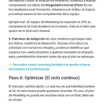
del método Foxize. Al finalizar los itinerarios, volvemos a evaluar.
Comparando los datos del
Diagnóstico Inicial (Paso 1)
con
los resultados post-formación, obtenemos el «Delta»: la mejora
porcentual exacta en las competencias de tu equipo.
Ejemplo real:
«El equipo de Marketing ha mejorado un 35% su
competencia en Data Analytics en 6 meses». Este es el dato que
quiere ver tu Dirección General.
3. Patrones de Adopción
No solo medimos que hayan visto
los vídeos, medimos la interacción. Gracias a los retos y la
actividad con los tutores virtuales, podemos identificar qué
usuarios son «early adopters» y quiénes necesitan un empujón
extra, permitiéndote intervenir antes de que el plan se estanque.
Descubre cómo Learning Analytics te ayuda a tomar
decisiones en la formación.
Paso 6: Optimizar (El ciclo continuo)
El mercado cambia rápido. Lo que hoy es una habilidad puntera
en IA, en seis meses puede quedarse obsoleta. Por eso, el plan
de
Reskilling
no puede ser una línea recta con un final; debe ser
un círculo.