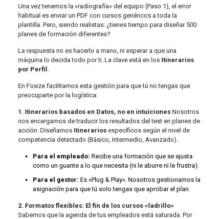
Una vez tenemos la «radiografía» del equipo (Paso 1), el error
habitual es enviar un PDF con cursos genéricos a toda la
plantilla. Pero, siendo realistas: ¿tienes tiempo para diseñar 500
planes de formación diferentes?
La respuesta no es hacerlo a mano, ni esperar a que una
máquina lo decida todo por ti. La clave está en los
Itinerarios
por Perfil
.
En Foxize facilitamos esta gestión para que tú no tengas que
preocuparte por la logística:
1. Itinerarios basados en Datos, no en intuiciones
Nosotros
nos encargamos de traducir los resultados del test en planes de
acción. Diseñamos
Itinerarios
específicos según el nivel de
competencia detectado (Básico, Intermedio, Avanzado).
Para el empleado:
Recibe una formación que se ajusta
como un guante a lo que necesita (ni le aburre ni le frustra).
Para el gestor:
Es «Plug & Play». Nosotros gestionamos la
asignación para que tú solo tengas que aprobar el plan.
2. Formatos flexibles: El fin de los cursos «ladrillo»
Sabemos que la agenda de tus empleados está saturada. Por