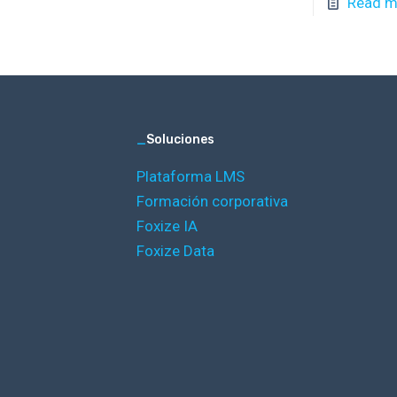
Read m
_
Soluciones
Plataforma LMS
Formación corporativa
Foxize IA
Foxize Data