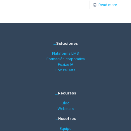
Read more
_
Soluciones
Plataforma LMS
Formación corporativa
Foxize IA
Foxize Data
_
Recursos
Blog
Webinars
_
Nosotros
Equipo