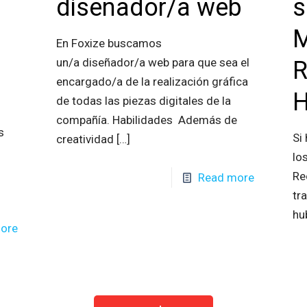
diseñador/a web
s
M
En Foxize buscamos
un/a diseñador/a web para que sea el
R
encargado/a de la realización gráfica
de todas las piezas digitales de la
compañía. Habilidades Además de
s
Si
creatividad
[…]
lo
Re
Read more
tr
hu
ore