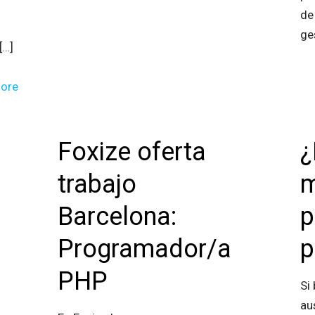
de
ge
[…]
ore
Foxize oferta
¿
trabajo
m
Barcelona:
p
Programador/a
p
PHP
Si
au