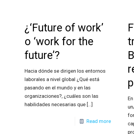
¿‘Future of work’
F
o ‘work for the
t
future’?
B
r
Hacia dónde se dirigen los entornos
laborales a nivel global ¿Qué está
p
pasando en el mundo y en las
organizaciones?, ¿cuáles son las
En
habilidades necesarias que
[…]
un
fo
Read more
ca
pr