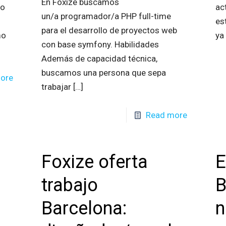
En Foxize buscamos
to
ac
un/a programador/a PHP full-time
es
para el desarrollo de proyectos web
mo
ya
con base symfony. Habilidades
Además de capacidad técnica,
buscamos una persona que sepa
ore
trabajar
[…]
Read more
Foxize oferta
E
trabajo
B
Barcelona:
n