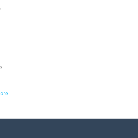
o
e
ore